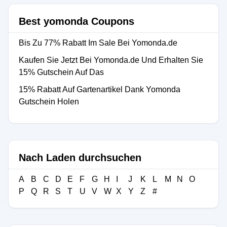
Best yomonda Coupons
Bis Zu 77% Rabatt Im Sale Bei Yomonda.de
Kaufen Sie Jetzt Bei Yomonda.de Und Erhalten Sie
15% Gutschein Auf Das
15% Rabatt Auf Gartenartikel Dank Yomonda
Gutschein Holen
Nach Laden durchsuchen
A
B
C
D
E
F
G
H
I
J
K
L
M
N
O
P
Q
R
S
T
U
V
W
X
Y
Z
#