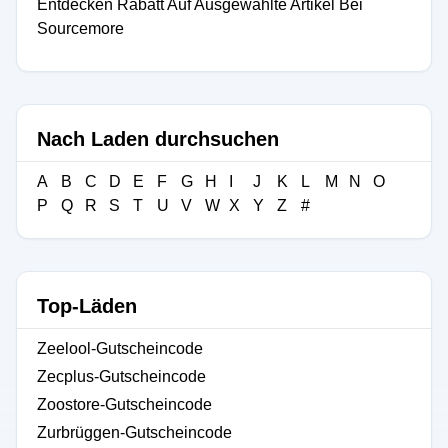
Entdecken Rabatt Auf Ausgewählte Artikel Bei
Sourcemore
Nach Laden durchsuchen
A
B
C
D
E
F
G
H
I
J
K
L
M
N
O
P
Q
R
S
T
U
V
W
X
Y
Z
#
Top-Läden
Zeelool-Gutscheincode
Zecplus-Gutscheincode
Zoostore-Gutscheincode
Zurbrüggen-Gutscheincode