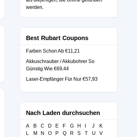
werden.
Best Rubart Coupons
Farben Schon Ab €11,21
Akkuschrauber / Akkubohrer So
Günstig Wie €69.44
Laser-Empfänger Für Nur €57,93
Nach Laden durchsuchen
A
B
C
D
E
F
G
H
I
J
K
L
M
N
O
P
Q
R
S
T
U
V