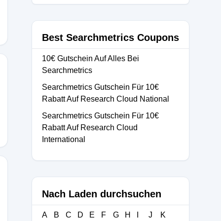
Best Searchmetrics Coupons
10€ Gutschein Auf Alles Bei
Searchmetrics
Searchmetrics Gutschein Für 10€
Rabatt Auf Research Cloud National
Searchmetrics Gutschein Für 10€
Rabatt Auf Research Cloud
International
Nach Laden durchsuchen
A
B
C
D
E
F
G
H
I
J
K