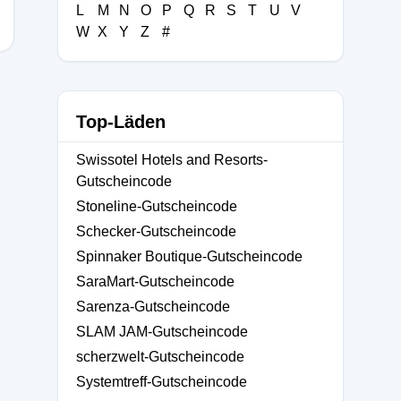
L
M
N
O
P
Q
R
S
T
U
V
W
X
Y
Z
#
Top-Läden
Swissotel Hotels and Resorts-
Gutscheincode
Stoneline-Gutscheincode
Schecker-Gutscheincode
Spinnaker Boutique-Gutscheincode
SaraMart-Gutscheincode
Sarenza-Gutscheincode
SLAM JAM-Gutscheincode
scherzwelt-Gutscheincode
Systemtreff-Gutscheincode