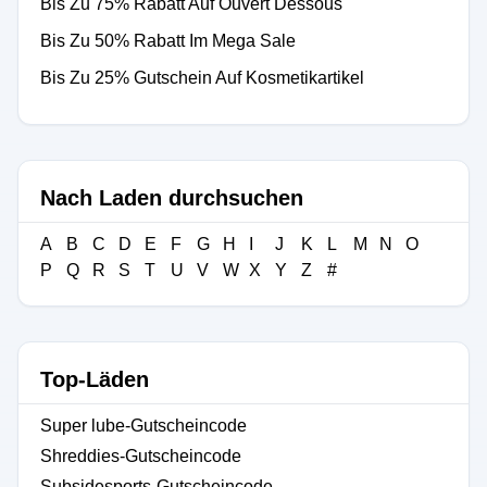
Bis Zu 75% Rabatt Auf Ouvert Dessous
Bis Zu 50% Rabatt Im Mega Sale
Bis Zu 25% Gutschein Auf Kosmetikartikel
Nach Laden durchsuchen
A
B
C
D
E
F
G
H
I
J
K
L
M
N
O
P
Q
R
S
T
U
V
W
X
Y
Z
#
Top-Läden
Super lube-Gutscheincode
Shreddies-Gutscheincode
Subsidesports-Gutscheincode