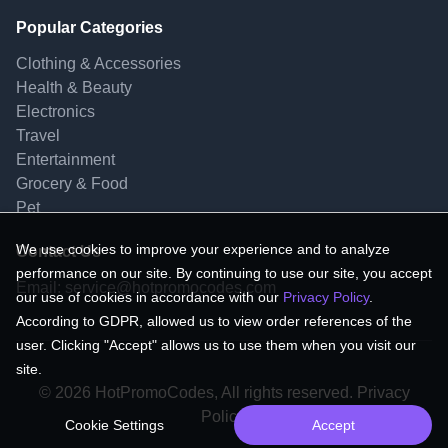
Popular Categories
Clothing & Accessories
Health & Beauty
Electronics
Travel
Entertainment
Grocery & Food
Pet
We use cookies to improve your experience and to analyze
Contact Us
performance on our site. By continuing to use our site, you accept
Email:
service@hotpromocodes.com
our use of cookies in accordance with our
Privacy Policy
.
According to GDPR, allowed us to view order references of the
user. Clicking "Accept" allows us to use them when you visit our
site.
© 2026 HotPromoCodes, All rights reserved. Privacy
Policy.
Cookie Settings
Accept