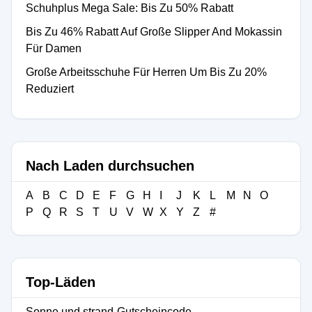
Schuhplus Mega Sale: Bis Zu 50% Rabatt
Bis Zu 46% Rabatt Auf Große Slipper And Mokassin
Für Damen
Große Arbeitsschuhe Für Herren Um Bis Zu 20%
Reduziert
Nach Laden durchsuchen
A
B
C
D
E
F
G
H
I
J
K
L
M
N
O
P
Q
R
S
T
U
V
W
X
Y
Z
#
Top-Läden
Sonne und strand-Gutscheincode