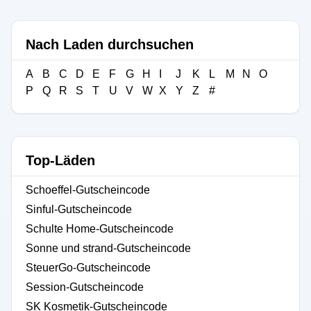
Nach Laden durchsuchen
A
B
C
D
E
F
G
H
I
J
K
L
M
N
O
P
Q
R
S
T
U
V
W
X
Y
Z
#
Top-Läden
Schoeffel-Gutscheincode
Sinful-Gutscheincode
Schulte Home-Gutscheincode
Sonne und strand-Gutscheincode
SteuerGo-Gutscheincode
Session-Gutscheincode
SK Kosmetik-Gutscheincode