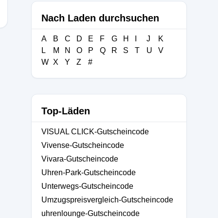
Nach Laden durchsuchen
A
B
C
D
E
F
G
H
I
J
K
L
M
N
O
P
Q
R
S
T
U
V
W
X
Y
Z
#
Top-Läden
VISUAL CLICK-Gutscheincode
Vivense-Gutscheincode
Vivara-Gutscheincode
Uhren-Park-Gutscheincode
Unterwegs-Gutscheincode
Umzugspreisvergleich-Gutscheincode
uhrenlounge-Gutscheincode