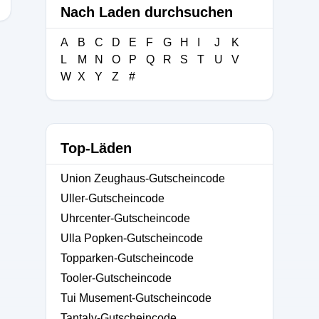
Nach Laden durchsuchen
A
B
C
D
E
F
G
H
I
J
K
L
M
N
O
P
Q
R
S
T
U
V
W
X
Y
Z
#
Top-Läden
Union Zeughaus-Gutscheincode
Uller-Gutscheincode
Uhrcenter-Gutscheincode
Ulla Popken-Gutscheincode
Topparken-Gutscheincode
Tooler-Gutscheincode
Tui Musement-Gutscheincode
Tantaly-Gutscheincode