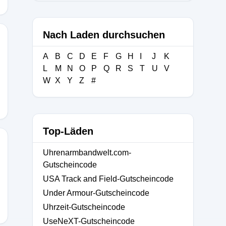
Nach Laden durchsuchen
A
B
C
D
E
F
G
H
I
J
K
L
M
N
O
P
Q
R
S
T
U
V
W
X
Y
Z
#
Top-Läden
Uhrenarmbandwelt.com-
Gutscheincode
USA Track and Field-Gutscheincode
Under Armour-Gutscheincode
Uhrzeit-Gutscheincode
UseNeXT-Gutscheincode