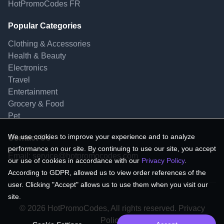
HotPromoCodes FR
Popular Categories
Clothing & Accessories
Health & Beauty
Electronics
Travel
Entertainment
Grocery & Food
Pet
We use cookies to improve your experience and to analyze
Contact Us
performance on our site. By continuing to use our site, you accept
Email:
service@hotpromocodes.com
our use of cookies in accordance with our
Privacy Policy
.
According to GDPR, allowed us to view order references of the
user. Clicking "Accept" allows us to use them when you visit our
site.
© 2026 HotPromoCodes, All rights reserved. Privacy
Policy.