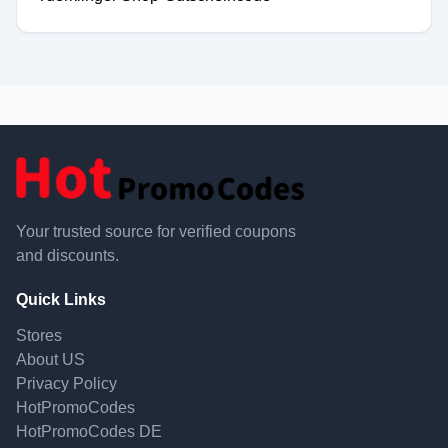
Your trusted source for verified coupons
and discounts.
Quick Links
Stores
About US
Privacy Policy
HotPromoCodes
HotPromoCodes DE