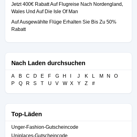
Jetzt 400€ Rabatt Auf Flugreise Nach Nordengland,
Wales Und Auf Die Isle Of Man
Auf Ausgewählte Flüge Erhalten Sie Bis Zu 50%
Rabatt
Nach Laden durchsuchen
A
B
C
D
E
F
G
H
I
J
K
L
M
N
O
P
Q
R
S
T
U
V
W
X
Y
Z
#
Top-Läden
Unger-Fashion-Gutscheincode
Uniplaces-Gutscheincode