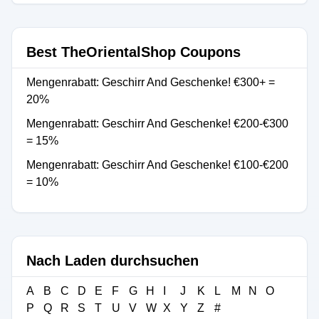
Best TheOrientalShop Coupons
Mengenrabatt: Geschirr And Geschenke! €300+ =
20%
Mengenrabatt: Geschirr And Geschenke! €200-€300
= 15%
Mengenrabatt: Geschirr And Geschenke! €100-€200
= 10%
Nach Laden durchsuchen
A
B
C
D
E
F
G
H
I
J
K
L
M
N
O
P
Q
R
S
T
U
V
W
X
Y
Z
#