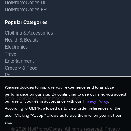
HotPromoCodes DE
HotPromoCodes FR
Popular Categories
Clothing & Accessories
Health & Beauty
Electronics
Travel
Entertainment
Grocery & Food
Pet
We use cookies to improve your experience and to analyze
Contact Us
performance on our site. By continuing to use our site, you accept
Email:
service@hotpromocodes.com
our use of cookies in accordance with our
Privacy Policy
.
According to GDPR, allowed us to view order references of the
user. Clicking "Accept" allows us to use them when you visit our
site.
© 2026 HotPromoCodes, All rights reserved. Privacy