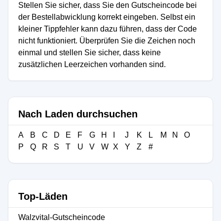
Stellen Sie sicher, dass Sie den Gutscheincode bei
der Bestellabwicklung korrekt eingeben. Selbst ein
kleiner Tippfehler kann dazu führen, dass der Code
nicht funktioniert. Überprüfen Sie die Zeichen noch
einmal und stellen Sie sicher, dass keine
zusätzlichen Leerzeichen vorhanden sind.
Nach Laden durchsuchen
A
B
C
D
E
F
G
H
I
J
K
L
M
N
O
P
Q
R
S
T
U
V
W
X
Y
Z
#
Top-Läden
Walzvital-Gutscheincode