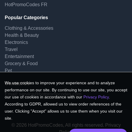
HotPromoCodes FR
Popular Categories
Clothing & Accessories
Health & Beauty
Electronics
Travel
Entertainment
Grocery & Food
Pet
We use cookies to improve your experience and to analyze
Contact Us
performance on our site. By continuing to use our site, you accept
Email:
service@hotpromocodes.com
our use of cookies in accordance with our
Privacy Policy
.
According to GDPR, allowed us to view order references of the
user. Clicking "Accept" allows us to use them when you visit our
site.
© 2026 HotPromoCodes, All rights reserved. Privacy