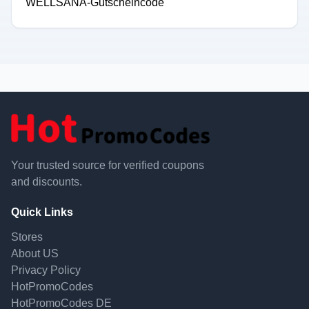
WELLSANA-Gutscheincode
Your trusted source for verified coupons
and discounts.
Quick Links
Stores
About US
Privacy Policy
HotPromoCodes
HotPromoCodes DE