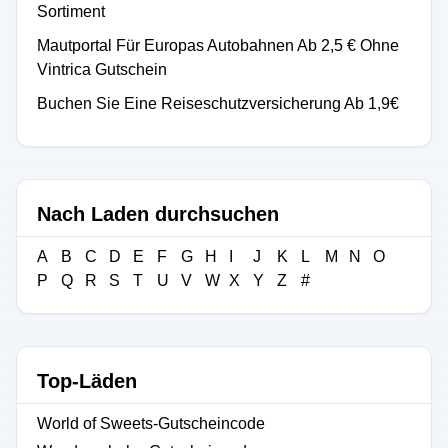
Sortiment
Mautportal Für Europas Autobahnen Ab 2,5 € Ohne
Vintrica Gutschein
Buchen Sie Eine Reiseschutzversicherung Ab 1,9€
Nach Laden durchsuchen
A
B
C
D
E
F
G
H
I
J
K
L
M
N
O
P
Q
R
S
T
U
V
W
X
Y
Z
#
Top-Läden
World of Sweets-Gutscheincode