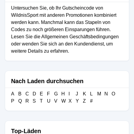
Untersuchen Sie, ob Ihr Gutscheincode von
WildnisSport mit anderen Promotionen kombiniert
werden kann. Manchmal kann das Stapeln von
Codes zu noch größeren Einsparungen führen.
Lesen Sie die Allgemeinen Geschäftsbedingungen
oder wenden Sie sich an den Kundendienst, um
weitere Details zu erfahren.
Nach Laden durchsuchen
A
B
C
D
E
F
G
H
I
J
K
L
M
N
O
P
Q
R
S
T
U
V
W
X
Y
Z
#
Top-Läden