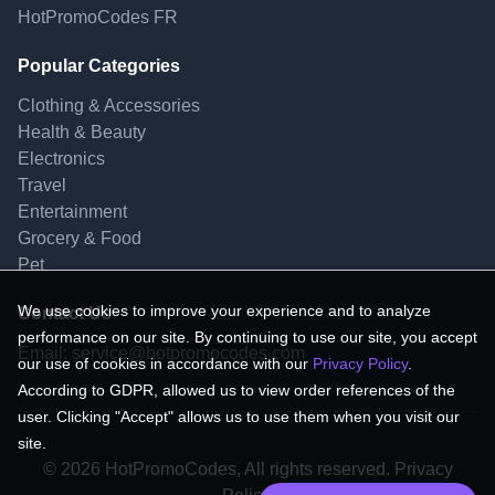
HotPromoCodes FR
Popular Categories
Clothing & Accessories
Health & Beauty
Electronics
Travel
Entertainment
Grocery & Food
Pet
We use cookies to improve your experience and to analyze
Contact Us
performance on our site. By continuing to use our site, you accept
Email:
service@hotpromocodes.com
our use of cookies in accordance with our
Privacy Policy
.
According to GDPR, allowed us to view order references of the
user. Clicking "Accept" allows us to use them when you visit our
site.
© 2026 HotPromoCodes, All rights reserved. Privacy