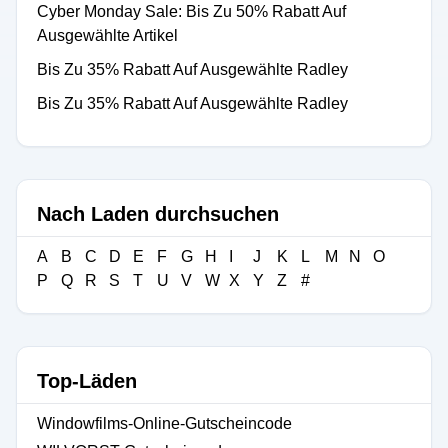
Cyber ​​Monday Sale: Bis Zu 50% Rabatt Auf
Ausgewählte Artikel
Bis Zu 35% Rabatt Auf Ausgewählte Radley
Bis Zu 35% Rabatt Auf Ausgewählte Radley
Nach Laden durchsuchen
A
B
C
D
E
F
G
H
I
J
K
L
M
N
O
P
Q
R
S
T
U
V
W
X
Y
Z
#
Top-Läden
Windowfilms-Online-Gutscheincode