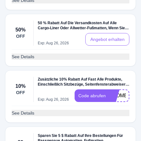
See Details
50 % Rabatt Auf Die Versandkosten Auf Alle
Cargo-Liner Oder Allwetter-Fußmatten, Wenn Sie
50%
Die Anfänglichen Versandkosten Bezahlen
OFF
Angebot erhalten
Exp: Aug 26, 2026
See Details
Zusätzliche 10% Rabatt Auf Fast Alle Produkte,
Einschließlich Sitzbezüge, Seitenfensterabweiser,
10%
Schmutzfänger, Sonnenschutz,
OFF
Aufbewahrungssystem Unter Dem Sitz Und Mehr
LCOME10
Code abrufen
Exp: Aug 26, 2026
See Details
Sparen Sie 5 $ Rabatt Auf Ihre Bestellungen Für
Passgenaue Automatten, Fußmatten,