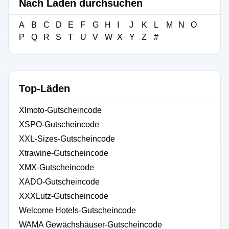
Nach Laden durchsuchen
A
B
C
D
E
F
G
H
I
J
K
L
M
N
O
P
Q
R
S
T
U
V
W
X
Y
Z
#
Top-Läden
Xlmoto-Gutscheincode
XSPO-Gutscheincode
XXL-Sizes-Gutscheincode
Xtrawine-Gutscheincode
XMX-Gutscheincode
XADO-Gutscheincode
XXXLutz-Gutscheincode
Welcome Hotels-Gutscheincode
WAMA Gewächshäuser-Gutscheincode