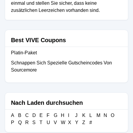
einmal und stellen Sie sicher, dass keine
zusätzlichen Leerzeichen vorhanden sind.
Best VIVE Coupons
Platin-Paket
Schnappen Sich Spezielle Gutscheincodes Von
Sourcemore
Nach Laden durchsuchen
A
B
C
D
E
F
G
H
I
J
K
L
M
N
O
P
Q
R
S
T
U
V
W
X
Y
Z
#