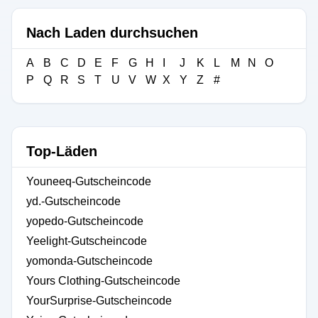
Nach Laden durchsuchen
A
B
C
D
E
F
G
H
I
J
K
L
M
N
O
P
Q
R
S
T
U
V
W
X
Y
Z
#
Top-Läden
Youneeq-Gutscheincode
yd.-Gutscheincode
yopedo-Gutscheincode
Yeelight-Gutscheincode
yomonda-Gutscheincode
Yours Clothing-Gutscheincode
YourSurprise-Gutscheincode