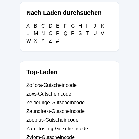
Nach Laden durchsuchen
A
B
C
D
E
F
G
H
I
J
K
L
M
N
O
P
Q
R
S
T
U
V
W
X
Y
Z
#
Top-Läden
Zoflora-Gutscheincode
zoxs-Gutscheincode
Zeitlounge-Gutscheincode
Zaundirekt-Gutscheincode
zooplus-Gutscheincode
Zap Hosting-Gutscheincode
Zylom-Gutscheincode