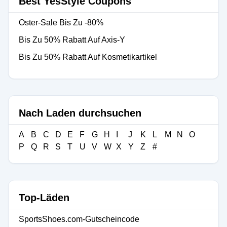
Best YesStyle Coupons
Oster-Sale Bis Zu -80%
Bis Zu 50% Rabatt Auf Axis-Y
Bis Zu 50% Rabatt Auf Kosmetikartikel
Nach Laden durchsuchen
A
B
C
D
E
F
G
H
I
J
K
L
M
N
O
P
Q
R
S
T
U
V
W
X
Y
Z
#
Top-Läden
SportsShoes.com-Gutscheincode