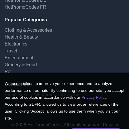
HotPromoCodes DE
HotPromoCodes FR
Popular Categories
Clothing & Accessories
Health & Beauty
Electronics
Travel
Entertainment
Grocery & Food
Pet
We use cookies to improve your experience and to analyze
Contact Us
performance on our site. By continuing to use our site, you accept
Email:
service@hotpromocodes.com
our use of cookies in accordance with our
Privacy Policy
.
According to GDPR, allowed us to view order references of the
user. Clicking "Accept" allows us to use them when you visit our
site.
© 2026 HotPromoCodes, All rights reserved. Privacy