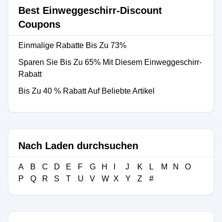
Best Einweggeschirr-Discount
Coupons
Einmalige Rabatte Bis Zu 73%
Sparen Sie Bis Zu 65% Mit Diesem Einweggeschirr-
Rabatt
Bis Zu 40 % Rabatt Auf Beliebte Artikel
Nach Laden durchsuchen
A
B
C
D
E
F
G
H
I
J
K
L
M
N
O
P
Q
R
S
T
U
V
W
X
Y
Z
#