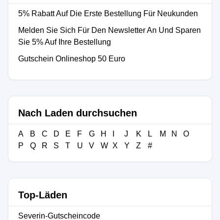
5% Rabatt Auf Die Erste Bestellung Für Neukunden
Melden Sie Sich Für Den Newsletter An Und Sparen
Sie 5% Auf Ihre Bestellung
Gutschein Onlineshop 50 Euro
Nach Laden durchsuchen
A
B
C
D
E
F
G
H
I
J
K
L
M
N
O
P
Q
R
S
T
U
V
W
X
Y
Z
#
Top-Läden
Severin-Gutscheincode