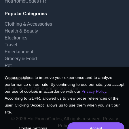
HotPromoCodes FR
Popular Categories
Clothing & Accessories
Health & Beauty
Electronics
Travel
Entertainment
Grocery & Food
Pet
We use cookies to improve your experience and to analyze
Contact Us
performance on our site. By continuing to use our site, you accept
Email:
service@hotpromocodes.com
our use of cookies in accordance with our
Privacy Policy
.
According to GDPR, allowed us to view order references of the
user. Clicking "Accept" allows us to use them when you visit our
site.
© 2026 HotPromoCodes, All rights reserved. Privacy
Policy.
Cookie Settings
Accept