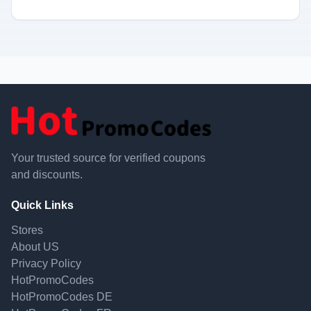
Your trusted source for verified coupons
and discounts.
Quick Links
Stores
About US
Privacy Policy
HotPromoCodes
HotPromoCodes DE