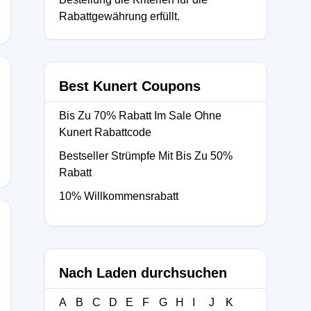
Rabattgewährung erfüllt.
Best Kunert Coupons
Bis Zu 70% Rabatt Im Sale Ohne
Kunert Rabattcode
Bestseller Strümpfe Mit Bis Zu 50%
Rabatt
10% Willkommensrabatt
Nach Laden durchsuchen
A
B
C
D
E
F
G
H
I
J
K