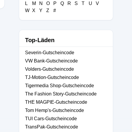
L
M
N
O
P
Q
R
S
T
U
V
W
X
Y
Z
#
Top-Läden
Severin-Gutscheincode
VW Bank-Gutscheincode
Volders-Gutscheincode
TJ-Motion-Gutscheincode
Tigermedia Shop-Gutscheincode
The Fashion Story-Gutscheincode
THE MAGPIE-Gutscheincode
Tom Hemp's-Gutscheincode
TUI Cars-Gutscheincode
TransPak-Gutscheincode