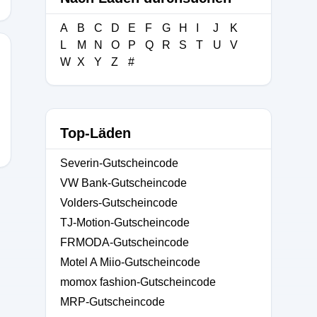
A
B
C
D
E
F
G
H
I
J
K
L
M
N
O
P
Q
R
S
T
U
V
W
X
Y
Z
#
Top-Läden
Severin-Gutscheincode
VW Bank-Gutscheincode
Volders-Gutscheincode
TJ-Motion-Gutscheincode
FRMODA-Gutscheincode
Motel A Miio-Gutscheincode
momox fashion-Gutscheincode
MRP-Gutscheincode