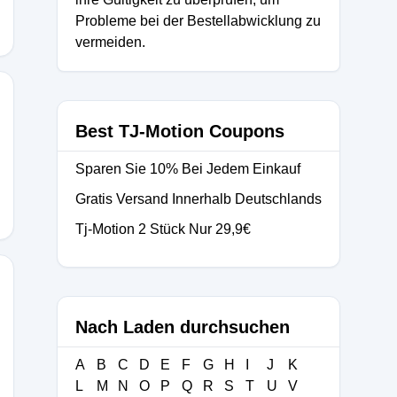
Probleme bei der Bestellabwicklung zu
vermeiden.
Best TJ-Motion Coupons
Sparen Sie 10% Bei Jedem Einkauf
Gratis Versand Innerhalb Deutschlands
Tj-Motion 2 Stück Nur 29,9€
Nach Laden durchsuchen
A
B
C
D
E
F
G
H
I
J
K
L
M
N
O
P
Q
R
S
T
U
V