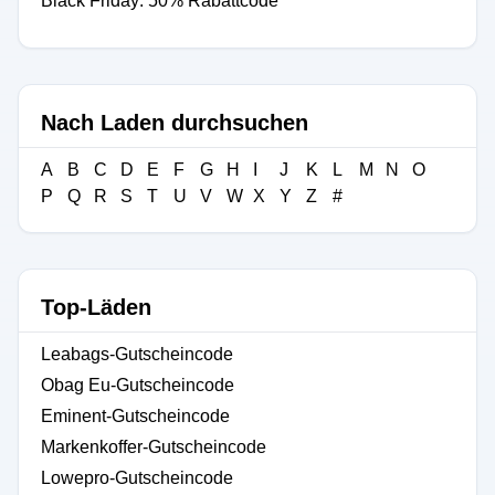
Black Friday: 50% Rabattcode
Nach Laden durchsuchen
A
B
C
D
E
F
G
H
I
J
K
L
M
N
O
P
Q
R
S
T
U
V
W
X
Y
Z
#
Top-Läden
Leabags-Gutscheincode
Obag Eu-Gutscheincode
Eminent-Gutscheincode
Markenkoffer-Gutscheincode
Lowepro-Gutscheincode