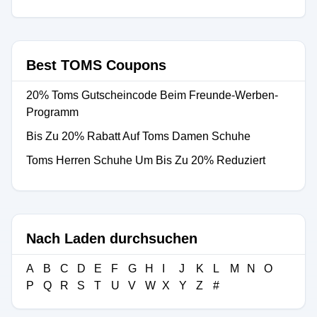
Best TOMS Coupons
20% Toms Gutscheincode Beim Freunde-Werben-
Programm
Bis Zu 20% Rabatt Auf Toms Damen Schuhe
Toms Herren Schuhe Um Bis Zu 20% Reduziert
Nach Laden durchsuchen
A
B
C
D
E
F
G
H
I
J
K
L
M
N
O
P
Q
R
S
T
U
V
W
X
Y
Z
#