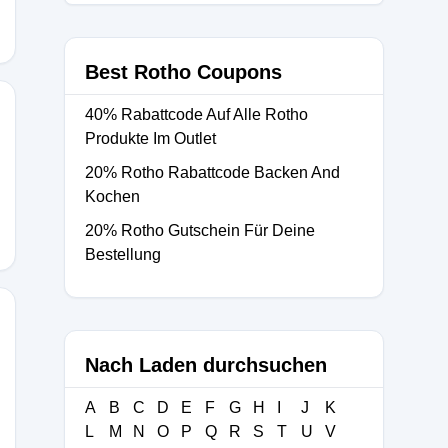
Best Rotho Coupons
40% Rabattcode Auf Alle Rotho
Produkte Im Outlet
20% Rotho Rabattcode Backen And
Kochen
20% Rotho Gutschein Für Deine
Bestellung
Nach Laden durchsuchen
A
B
C
D
E
F
G
H
I
J
K
L
M
N
O
P
Q
R
S
T
U
V