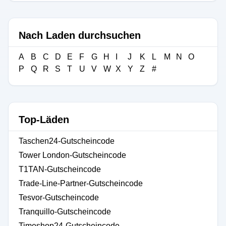
Nach Laden durchsuchen
A
B
C
D
E
F
G
H
I
J
K
L
M
N
O
P
Q
R
S
T
U
V
W
X
Y
Z
#
Top-Läden
Taschen24-Gutscheincode
Tower London-Gutscheincode
T1TAN-Gutscheincode
Trade-Line-Partner-Gutscheincode
Tesvor-Gutscheincode
Tranquillo-Gutscheincode
Timeshop24-Gutscheincode