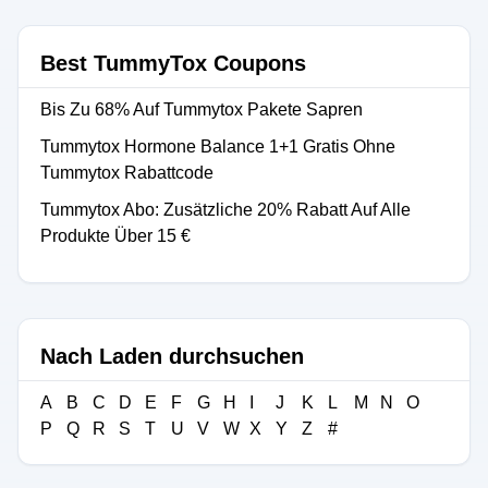
Best TummyTox Coupons
Bis Zu 68% Auf Tummytox Pakete Sapren
Tummytox Hormone Balance 1+1 Gratis Ohne
Tummytox Rabattcode
Tummytox Abo: Zusätzliche 20% Rabatt Auf Alle
Produkte Über 15 €
Nach Laden durchsuchen
A
B
C
D
E
F
G
H
I
J
K
L
M
N
O
P
Q
R
S
T
U
V
W
X
Y
Z
#