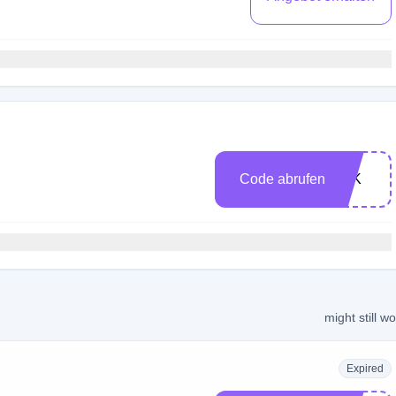
Code abrufen
22K
might still w
Expired