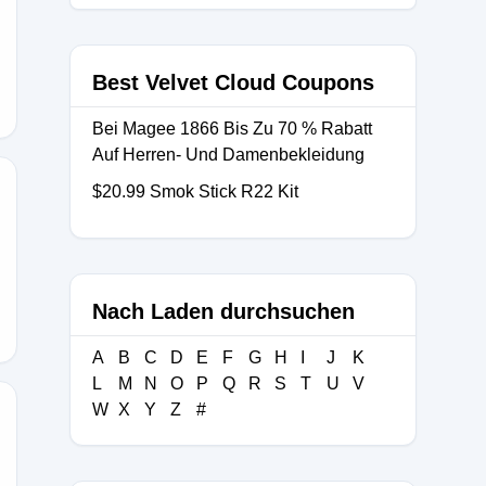
Best Velvet Cloud Coupons
Bei Magee 1866 Bis Zu 70 % Rabatt
Auf Herren- Und Damenbekleidung
$20.99 Smok Stick R22 Kit
SS25
Nach Laden durchsuchen
A
B
C
D
E
F
G
H
I
J
K
L
M
N
O
P
Q
R
S
T
U
V
W
X
Y
Z
#