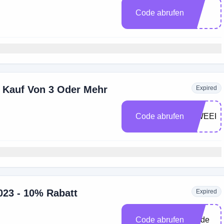
Code abrufen
20
m Kauf Von 3 Oder Mehr
Expired
Code abrufen
JIWEEK
23 - 10% Rabatt
Expired
ine
Code abrufen
Code