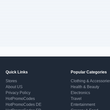
Quick Links
Popular Categories
Stores
Clothing & Accessorie
About US
Health & Beauty
Privacy Policy
Electronics
HotPromoCodes
Travel
HotPromoCodes DE
Entertainment