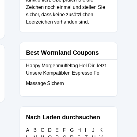
Zeichen noch einmal und stellen Sie
sicher, dass keine zusätzlichen
Leerzeichen vorhanden sind.
Best Wormland Coupons
Happy Morgenmuffeltag Hol Dir Jetzt
Unsere Kompatiblen Espresso Fo
Massage Sichern
Nach Laden durchsuchen
A
B
C
D
E
F
G
H
I
J
K