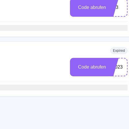
Code abrufen
OF3
Expired
Code abrufen
F2023