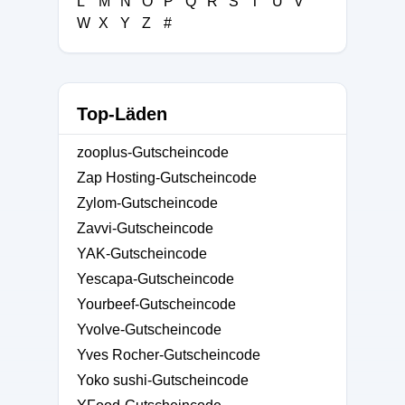
L
M
N
O
P
Q
R
S
T
U
V
W
X
Y
Z
#
Top-Läden
zooplus-Gutscheincode
Zap Hosting-Gutscheincode
Zylom-Gutscheincode
Zavvi-Gutscheincode
YAK-Gutscheincode
Yescapa-Gutscheincode
Yourbeef-Gutscheincode
Yvolve-Gutscheincode
Yves Rocher-Gutscheincode
Yoko sushi-Gutscheincode