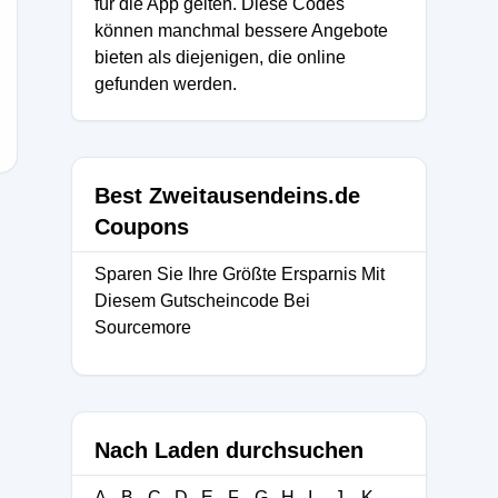
für die App gelten. Diese Codes
können manchmal bessere Angebote
bieten als diejenigen, die online
gefunden werden.
ch
Best Zweitausendeins.de
Coupons
Sparen Sie Ihre Größte Ersparnis Mit
Diesem Gutscheincode Bei
Sourcemore
Nach Laden durchsuchen
A
B
C
D
E
F
G
H
I
J
K