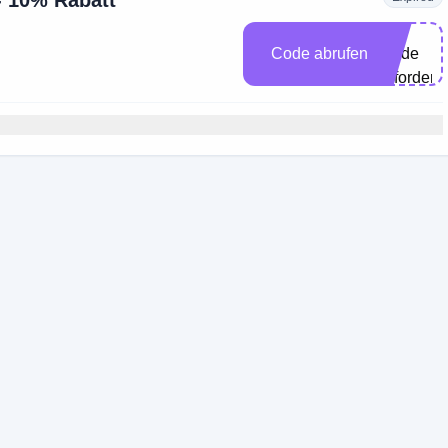
- 10% Rabatt
ine
Code abrufen
Code
erforderli