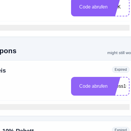
Code abrufen
SPK
upons
might still w
is
Expired
Code abrufen
llness10
Expired