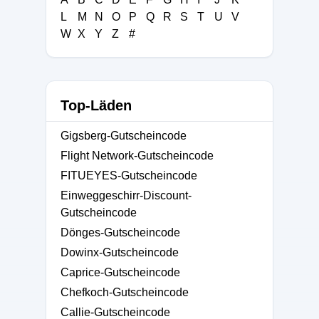
L
M
N
O
P
Q
R
S
T
U
V
W
X
Y
Z
#
Top-Läden
Gigsberg-Gutscheincode
Flight Network-Gutscheincode
FITUEYES-Gutscheincode
Einweggeschirr-Discount-
Gutscheincode
Dönges-Gutscheincode
Dowinx-Gutscheincode
Caprice-Gutscheincode
Chefkoch-Gutscheincode
Callie-Gutscheincode