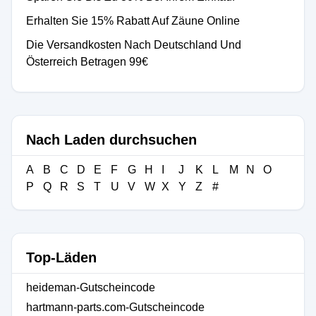
Erhalten Sie 15% Rabatt Auf Zäune Online
Die Versandkosten Nach Deutschland Und
Österreich Betragen 99€
Nach Laden durchsuchen
A
B
C
D
E
F
G
H
I
J
K
L
M
N
O
P
Q
R
S
T
U
V
W
X
Y
Z
#
Top-Läden
heideman-Gutscheincode
hartmann-parts.com-Gutscheincode