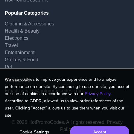
Popular Categories
Clothing & Accessories
Health & Beauty
Electronics
Travel
Entertainment
Grocery & Food
Pet
We use cookies to improve your experience and to analyze
Contact Us
performance on our site. By continuing to use our site, you accept
Email:
service@hotpromocodes.com
our use of cookies in accordance with our
Privacy Policy
.
According to GDPR, allowed us to view order references of the
user. Clicking "Accept" allows us to use them when you visit our
site.
© 2026 HotPromoCodes, All rights reserved. Privacy
Policy.
Cookie Settings
Accept