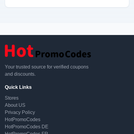
Your trusted source for verified coupons
and discounts.
Quick Links
Stores
About US
Privacy Policy
HotPromoCodes
HotPromoCodes DE
HotPromoCodes FR