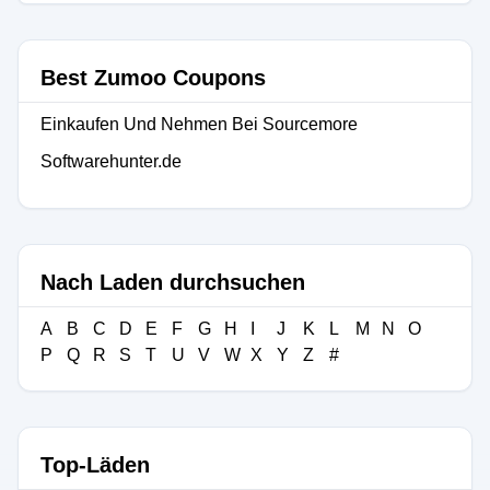
Best Zumoo Coupons
Einkaufen Und Nehmen Bei Sourcemore
Softwarehunter.de
Nach Laden durchsuchen
A
B
C
D
E
F
G
H
I
J
K
L
M
N
O
P
Q
R
S
T
U
V
W
X
Y
Z
#
Top-Läden