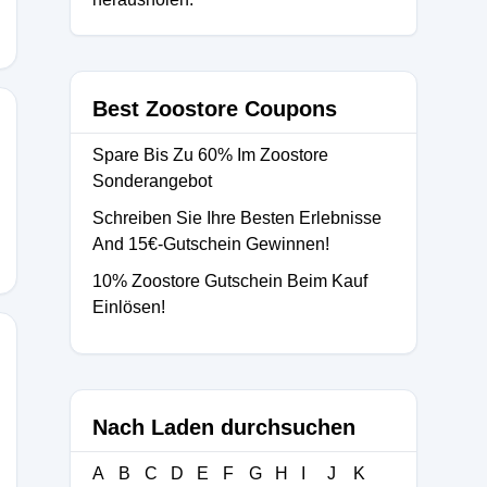
Best Zoostore Coupons
Spare Bis Zu 60% Im Zoostore
Sonderangebot
Schreiben Sie Ihre Besten Erlebnisse
And 15€-Gutschein Gewinnen!
10% Zoostore Gutschein Beim Kauf
Einlösen!
Nach Laden durchsuchen
A
B
C
D
E
F
G
H
I
J
K