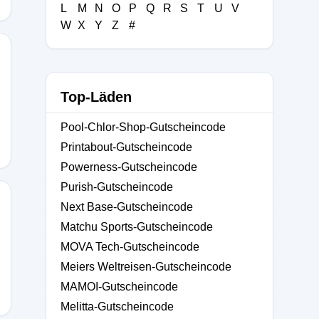
L
M
N
O
P
Q
R
S
T
U
V
W
X
Y
Z
#
Top-Läden
Pool-Chlor-Shop-Gutscheincode
Printabout-Gutscheincode
Powerness-Gutscheincode
Purish-Gutscheincode
Next Base-Gutscheincode
Matchu Sports-Gutscheincode
MOVA Tech-Gutscheincode
Meiers Weltreisen-Gutscheincode
MAMOI-Gutscheincode
Melitta-Gutscheincode