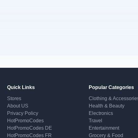
Quick Links
Popular Categories
Stores
Clothing & Accessorie
About US
Health & Beauty
Privacy Policy
Electronics
HotPromoCodes
Travel
HotPromoCodes DE
Entertainment
HotPromoCodes FR
Grocery & Food