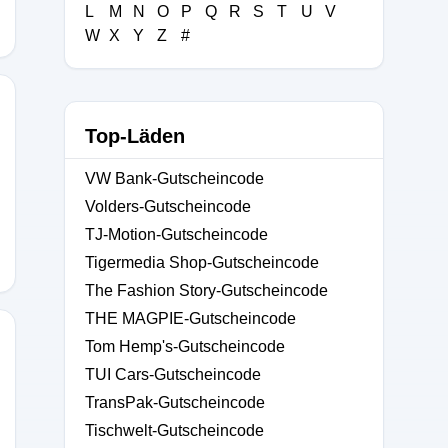
L
M
N
O
P
Q
R
S
T
U
V
W
X
Y
Z
#
Top-Läden
VW Bank-Gutscheincode
Volders-Gutscheincode
TJ-Motion-Gutscheincode
Tigermedia Shop-Gutscheincode
The Fashion Story-Gutscheincode
THE MAGPIE-Gutscheincode
Tom Hemp's-Gutscheincode
TUI Cars-Gutscheincode
TransPak-Gutscheincode
Tischwelt-Gutscheincode