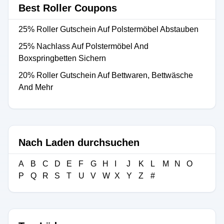
Best Roller Coupons
25% Roller Gutschein Auf Polstermöbel Abstauben
25% Nachlass Auf Polstermöbel And
Boxspringbetten Sichern
20% Roller Gutschein Auf Bettwaren, Bettwäsche
And Mehr
Nach Laden durchsuchen
A
B
C
D
E
F
G
H
I
J
K
L
M
N
O
P
Q
R
S
T
U
V
W
X
Y
Z
#