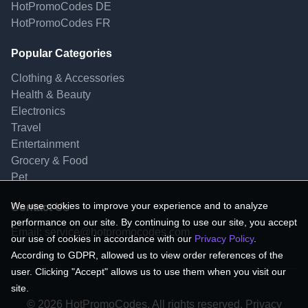
HotPromoCodes DE
HotPromoCodes FR
Popular Categories
Clothing & Accessories
Health & Beauty
Electronics
Travel
Entertainment
Grocery & Food
Pet
We use cookies to improve your experience and to analyze
Contact Us
performance on our site. By continuing to use our site, you accept
Email:
service@hotpromocodes.com
our use of cookies in accordance with our
Privacy Policy
.
According to GDPR, allowed us to view order references of the
user. Clicking "Accept" allows us to use them when you visit our
site.
© 2026 HotPromoCodes, All rights reserved. Privacy