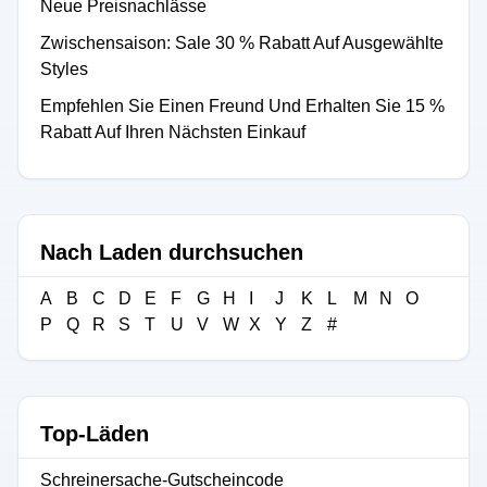
Neue Preisnachlässe
Zwischensaison: Sale 30 % Rabatt Auf Ausgewählte
Styles
Empfehlen Sie Einen Freund Und Erhalten Sie 15 %
Rabatt Auf Ihren Nächsten Einkauf
Nach Laden durchsuchen
A
B
C
D
E
F
G
H
I
J
K
L
M
N
O
P
Q
R
S
T
U
V
W
X
Y
Z
#
Top-Läden
Schreinersache-Gutscheincode