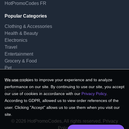
HotPromoCodes FR
Popular Categories
Clothing & Accessories
Health & Beauty
Electronics
Travel
Entertainment
Grocery & Food
Pet
We use cookies to improve your experience and to analyze
Contact Us
performance on our site. By continuing to use our site, you accept
Email:
service@hotpromocodes.com
our use of cookies in accordance with our
Privacy Policy
.
According to GDPR, allowed us to view order references of the
user. Clicking "Accept" allows us to use them when you visit our
site.
© 2026 HotPromoCodes, All rights reserved. Privacy
Policy.