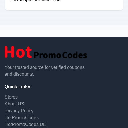
Your trusted source for verified coupons
and discounts.
Quick Links
Stores
About US
Privacy Policy
HotPromoCodes
HotPromoCodes DE