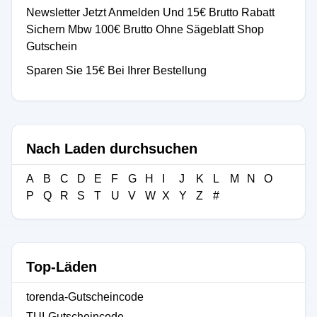
Newsletter Jetzt Anmelden Und 15€ Brutto Rabatt
Sichern Mbw 100€ Brutto Ohne Sägeblatt Shop
Gutschein
Sparen Sie 15€ Bei Ihrer Bestellung
Nach Laden durchsuchen
A
B
C
D
E
F
G
H
I
J
K
L
M
N
O
P
Q
R
S
T
U
V
W
X
Y
Z
#
Top-Läden
torenda-Gutscheincode
TUI-Gutscheincode