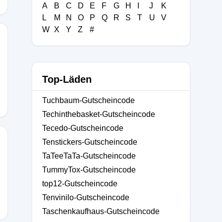
A
B
C
D
E
F
G
H
I
J
K
L
M
N
O
P
Q
R
S
T
U
V
W
X
Y
Z
#
Top-Läden
Tuchbaum-Gutscheincode
Techinthebasket-Gutscheincode
Tecedo-Gutscheincode
Tenstickers-Gutscheincode
TaTeeTaTa-Gutscheincode
7O5
TummyTox-Gutscheincode
top12-Gutscheincode
Tenvinilo-Gutscheincode
Taschenkaufhaus-Gutscheincode