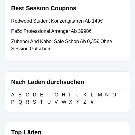
Best Session Coupons
Redwood Student Konzertgitarren Ab 149€
Pa5x Professional Arranger Ab 3998€
Zubehör And Kabel Sale Schon Ab 0,35€ Ohne
Session Gutschein
Nach Laden durchsuchen
A
B
C
D
E
F
G
H
I
J
K
L
M
N
O
P
Q
R
S
T
U
V
W
X
Y
Z
#
Top-Läden