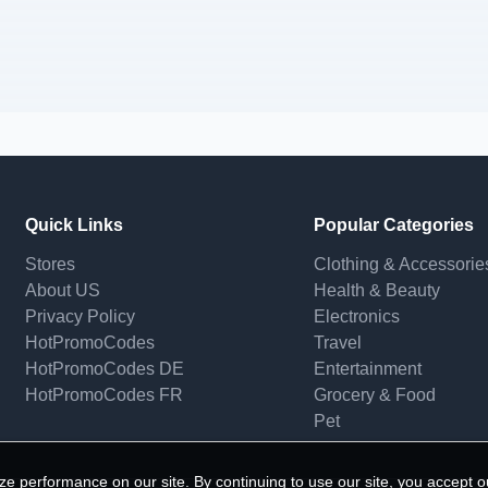
Quick Links
Popular Categories
Stores
Clothing & Accessorie
About US
Health & Beauty
Privacy Policy
Electronics
HotPromoCodes
Travel
HotPromoCodes DE
Entertainment
HotPromoCodes FR
Grocery & Food
Pet
e performance on our site. By continuing to use our site, you accept o