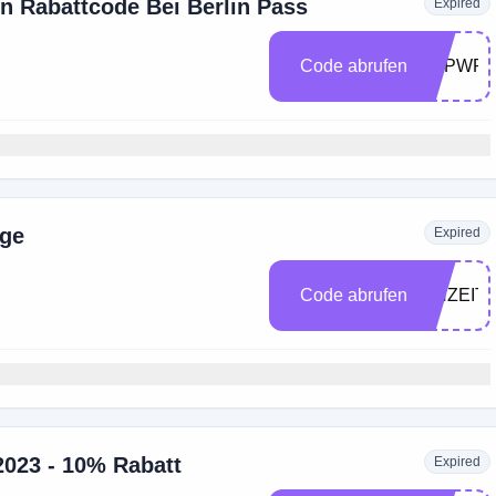
 Rabattcode Bei Berlin Pass
Expired
Code abrufen
4GPWRP
nge
Expired
Code abrufen
CHZEIT2
2023 - 10% Rabatt
Expired