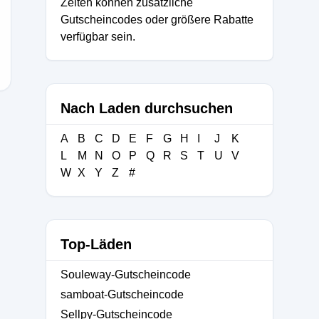
Zeiten können zusätzliche
Gutscheincodes oder größere Rabatte
ch
verfügbar sein.
Nach Laden durchsuchen
A
B
C
D
E
F
G
H
I
J
K
L
M
N
O
P
Q
R
S
T
U
V
W
X
Y
Z
#
Top-Läden
Souleway-Gutscheincode
samboat-Gutscheincode
Sellpy-Gutscheincode