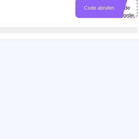
ine
Code abrufen
Code
erforderli