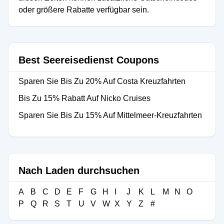
oder größere Rabatte verfügbar sein.
Best Seereisedienst Coupons
Sparen Sie Bis Zu 20% Auf Costa Kreuzfahrten
Bis Zu 15% Rabatt Auf Nicko Cruises
Sparen Sie Bis Zu 15% Auf Mittelmeer-Kreuzfahrten
Nach Laden durchsuchen
A
B
C
D
E
F
G
H
I
J
K
L
M
N
O
P
Q
R
S
T
U
V
W
X
Y
Z
#