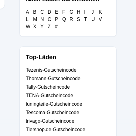
A
B
C
D
E
F
G
H
I
J
K
L
M
N
O
P
Q
R
S
T
U
V
W
X
Y
Z
#
Top-Läden
Tezenis-Gutscheincode
Thomann-Gutscheincode
Tally-Gutscheincode
TENA-Gutscheincode
tuningteile-Gutscheincode
Tescoma-Gutscheincode
trivago-Gutscheincode
Tiershop.de-Gutscheincode