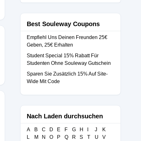
Best Souleway Coupons
Empfiehl Uns Deinen Freunden 25€
Geben, 25€ Erhalten
Student Special 15% Rabatt Für
Studenten Ohne Souleway Gutschein
Sparen Sie Zusätzlich 15% Auf Site-
Wide Mit Code
Nach Laden durchsuchen
YWELCOME
A
B
C
D
E
F
G
H
I
J
K
L
M
N
O
P
Q
R
S
T
U
V