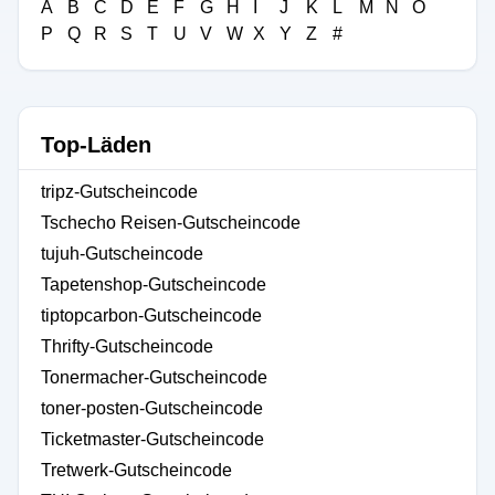
A
B
C
D
E
F
G
H
I
J
K
L
M
N
O
P
Q
R
S
T
U
V
W
X
Y
Z
#
Top-Läden
tripz-Gutscheincode
Tschecho Reisen-Gutscheincode
tujuh-Gutscheincode
Tapetenshop-Gutscheincode
tiptopcarbon-Gutscheincode
Thrifty-Gutscheincode
Tonermacher-Gutscheincode
toner-posten-Gutscheincode
Ticketmaster-Gutscheincode
Tretwerk-Gutscheincode