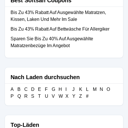
Best Softsan Coupons
Bis Zu 43% Rabatt Auf Ausgewählte Matratzen,
Kissen, Laken Und Mehr Im Sale
Bis Zu 43% Rabatt Auf Bettwäsche Für Allergiker
Sparen Sie Bis Zu 40% Auf Ausgewählte
Matratzenbezüge Im Angebot
Nach Laden durchsuchen
A
B
C
D
E
F
G
H
I
J
K
L
M
N
O
P
Q
R
S
T
U
V
W
X
Y
Z
#
Top-Läden