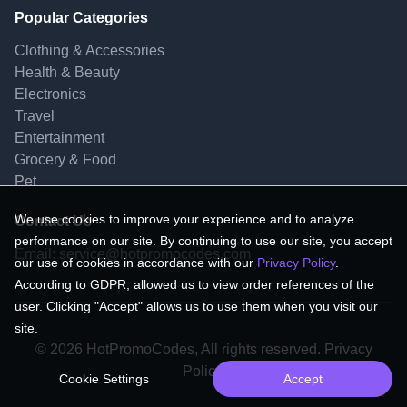
Popular Categories
Clothing & Accessories
Health & Beauty
Electronics
Travel
Entertainment
Grocery & Food
Pet
We use cookies to improve your experience and to analyze
Contact Us
performance on our site. By continuing to use our site, you accept
Email:
service@hotpromocodes.com
our use of cookies in accordance with our
Privacy Policy
.
According to GDPR, allowed us to view order references of the
user. Clicking "Accept" allows us to use them when you visit our
site.
© 2026 HotPromoCodes, All rights reserved. Privacy
Policy.
Cookie Settings
Accept