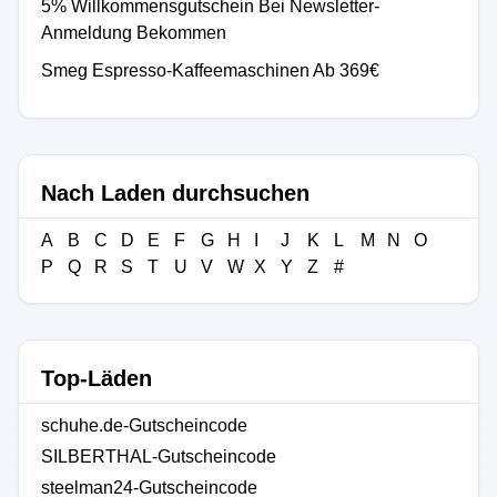
5% Willkommensgutschein Bei Newsletter-
Anmeldung Bekommen
Smeg Espresso-Kaffeemaschinen Ab 369€
Nach Laden durchsuchen
A
B
C
D
E
F
G
H
I
J
K
L
M
N
O
P
Q
R
S
T
U
V
W
X
Y
Z
#
Top-Läden
schuhe.de-Gutscheincode
SILBERTHAL-Gutscheincode
steelman24-Gutscheincode